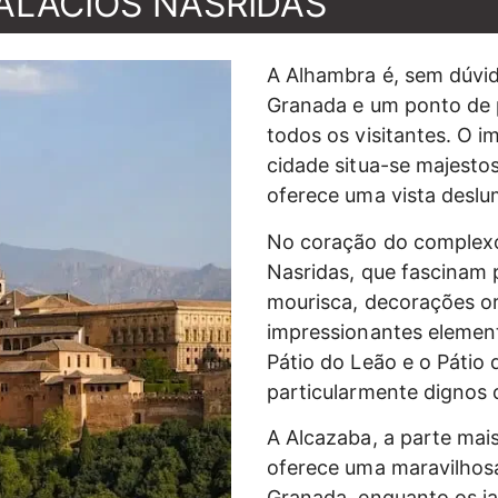
ALÁCIOS NASRIDAS
A Alhambra é, sem dúvid
Granada e um ponto de 
todos os visitantes. O i
cidade situa-se majesto
oferece uma vista deslu
No coração do complexo
Nasridas, que fascinam p
mourisca, decorações o
impressionantes elemen
Pátio do Leão e o Pátio
particularmente dignos 
A Alcazaba, a parte mai
oferece uma maravilhos
Granada, enquanto os ja