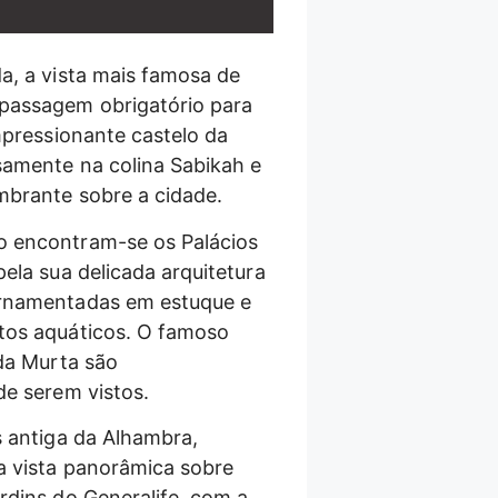
a, a vista mais famosa de
passagem obrigatório para
mpressionante castelo da
samente na colina Sabikah e
mbrante sobre a cidade.
 encontram-se os Palácios
ela sua delicada arquitetura
rnamentadas em estuque e
tos aquáticos. O famoso
 da Murta são
de serem vistos.
s antiga da Alhambra,
a vista panorâmica sobre
rdins do Generalife, com a