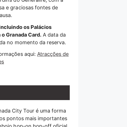
a e graciosas fontes de
ausa.
incluindo os Palácios
m o Granada Card.
A data da
nada no momento da reserva.
formações aqui:
Atracções de
es
nada City Tour é uma forma
 os pontos mais importantes
mboio hop-on hop-off oficial