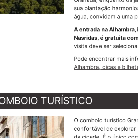
sua plantação harmonios
água, convidam a uma p
A entrada na Alhambra, 
Nasridas, é gratuita co
visita deve ser selecio
Pode encontrar mais in
Alhambra, dicas e bilhet
COMBOIO TURÍSTICO
O comboio turístico Gra
confortável de explorar
da cidade. É o único co