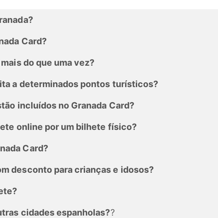
Granada?
anada Card?
s mais do que uma vez?
ita a determinados pontos turísticos?
stão incluídos no Granada Card?
ete online por um bilhete físico?
anada Card?
om desconto para crianças e idosos?
ete?
utras cidades espanholas?
?